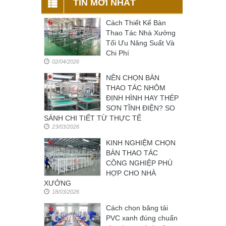
TIN MỚI NHẤT
Cách Thiết Kế Bàn
Thao Tác Nhà Xưởng
Tối Ưu Năng Suất Và
Chi Phí
02/04/2026
NÊN CHỌN BÀN
THAO TÁC NHÔM
ĐỊNH HÌNH HAY THÉP
SƠN TĨNH ĐIỆN? SO
SÁNH CHI TIẾT TỪ THỰC TẾ
23/03/2026
KINH NGHIỆM CHỌN
BÀN THAO TÁC
CÔNG NGHIỆP PHÙ
HỢP CHO NHÀ
XƯỞNG
18/03/2026
Cách chọn băng tải
PVC xanh đúng chuẩn