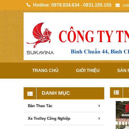
Hotline:
0979.034.634 - 0931.155.155
sa
TRANG CHỦ
GIỚI THIỆU
SẢN
DANH MỤC
Bàn Thao Tác
Xe Trolley Công Nghiệp