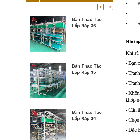
• Khun
‹
›
• Thiế
Bàn Thao Tác
• Sản 
Lắp Ráp 36
Những 
Khi sử
- Bạn c
Bàn Thao Tác
Lắp Ráp 35
- Trán
- Trán
- Không
khớp n
- Cần t
Bàn Thao Tác
Lắp Ráp 34
- Chọn 
- Đặc b