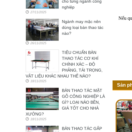
cho từng ngành công
nghiệp
27/11/2025
Nếu qu
Ngành may mặc nên
dùng loại bàn thao tác
nào?
26/11/2025
TIÊU CHUẨN BÀN
THAO TÁC CƠ KHÍ
CHÍNH XÁC – ĐỘ
PHẲNG, TẢI TRỌNG,
VẬT LIỆU KHÁC NHAU THẾ NÀO?
18/11/2025
Sản p
BÀN THAO TÁC MẶT
GỖ CÔNG NGHIỆP LÀ
GÌ? LOẠI NÀO BỀN,
GIÁ TỐT CHO NHÀ
XƯỞNG?
18/11/2025
BÀN THAO TÁC GẤP