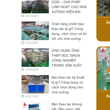
GỌN – GIẢI PHÁP
LINH HOẠT CHO NHÀ
XƯỞNG HIỆN ĐẠI
18/11/2025
X
Chân tăng chỉnh bàn
thao tác là gì? Công
dụng, cách chọn và lợi
ích cho nhà xưởng
15/11/2025
ỨNG DỤNG ỐNG
THÉP BỌC NHỰA
CÔNG NGHIỆP
TRONG SẢN XUẤT
14/11/2025
Bàn thao tác kỹ thuật
là gì? Công dụng và
cách chọn đúng cho
nhà xưởng
X
14/11/2025
Bàn thao tác khung
sắt- Bền vững, tiết