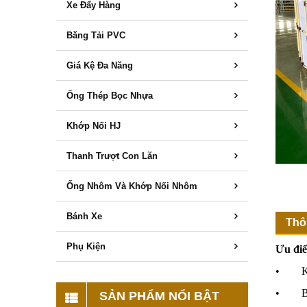
Xe Đẩy Hàng
Băng Tải PVC
Giá Kệ Đa Năng
Ống Thép Bọc Nhựa
Khớp Nối HJ
Thanh Trượt Con Lăn
Ống Nhôm Và Khớp Nối Nhôm
Bánh Xe
Thôn
Phụ Kiện
Ưu điể
• Kết
• B
SẢN PHẨM NỔI BẬT