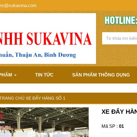
les@sukavina.com
HOTLINE:
 PHẨM
TIN TỨC
SẢN PHẨM THÔNG DỤNG
TRANG CHỦ
XE ĐẨY HÀNG SỐ 1
XE ĐẨY HÀ
Mã SP :
01