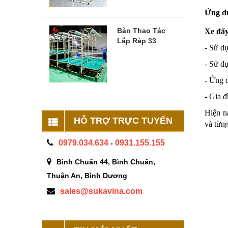
Ứng dụ
Bàn Thao Tác
Xe đẩ
Lắp Ráp 33
- Sử dụ
- Sử d
- Ứng d
- Gia đ
Hiện n
HỖ TRỢ TRỰC TUYẾN
và từng
0979.034.634
0931.155.155
-
Bình Chuẩn 44, Bình Chuẩn,
Thuận An, Bình Dương
sales@sukavina.com