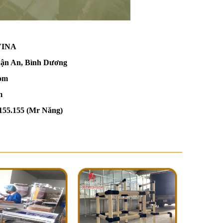
VINA
uận An, Bình Dương
com
m
155.155
(Mr Năng)