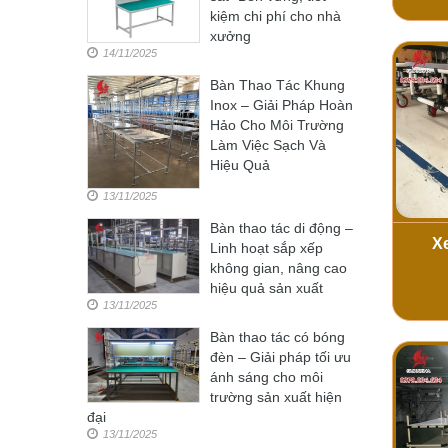
kiệm chi phí cho nhà
xưởng
14/11/2025
Bàn Thao Tác Khung
Inox – Giải Pháp Hoàn
Hảo Cho Môi Trường
Làm Việc Sạch Và
Hiệu Quả
13/11/2025
Bàn thao tác di động –
X
Linh hoạt sắp xếp
không gian, nâng cao
hiệu quả sản xuất
13/11/2025
Bàn thao tác có bóng
đèn – Giải pháp tối ưu
ánh sáng cho môi
trường sản xuất hiện
đại
13/11/2025