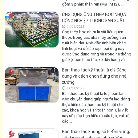
gồm 3 phần: thân ren (M8–M12), ...
ỨNG DỤNG ỐNG THÉP BỌC NHỰA
CÔNG NGHIỆP TRONG SẢN XUẤT
14/11/2025
Ống thép bọc nhựa là vật liệu quen
thuộc trong các nhà máy, xưởng sản
xuất hiện đại. Nhờ đặc tính bền chắc,
linh hoạt và dễ lắp ráp, loại ống này
được ứng dụng rộng rãi trong hệ thống
giá kệ, bàn thao tác, xe đẩy hàng và ...
Bàn thao tác kỹ thuật là gì? Công
dụng và cách chọn đúng cho nhà
xưởng
14/11/2025
Bàn thao tác kỹ thuật là loại bàn làm
việc chuyên dụng giúp người lao động
thực hiện các thao tác kỹ thuật chính
xác, khoa học và an toàn hơn. Bài viết
này sẽ giúp bạn hiểu rõ cấu tạo, vai trò,
các ...
Bàn thao tác khung sắt- Bền vững,
tiết kiệm chi phí cho nhà xưởng