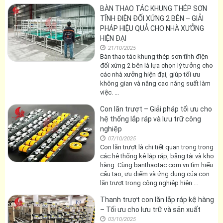
BÀN THAO TÁC KHUNG THÉP SƠN
TĨNH ĐIỆN ĐỐI XỨNG 2 BÊN – GIẢI
PHÁP HIỆU QUẢ CHO NHÀ XƯỞNG
HIỆN ĐẠI
21/10/2025
Bàn thao tác khung thép sơn tĩnh điện
đối xứng 2 bên là lựa chọn lý tưởng cho
các nhà xưởng hiện đại, giúp tối ưu
không gian và nâng cao năng suất làm
việc. ...
Con lăn trượt – Giải pháp tối ưu cho
hệ thống lắp ráp và lưu trữ công
nghiệp
07/10/2025
Con lăn trượt là chi tiết quan trọng trong
các hệ thống kệ lắp ráp, băng tải và kho
hàng. Cùng banthaotac.com.vn tìm hiểu
cấu tạo, ưu điểm và ứng dụng của con
lăn trượt trong công nghiệp hiện ...
Thanh trượt con lăn lắp ráp kệ hàng
– Tối ưu cho lưu trữ và sản xuất
03/10/2025