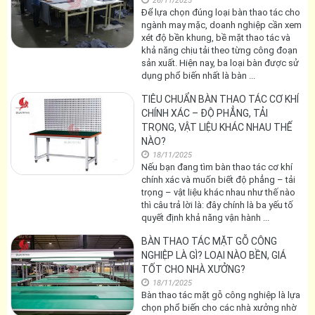
26/11/2025
Để lựa chọn đúng loại bàn thao tác cho
ngành may mặc, doanh nghiệp cần xem
xét độ bền khung, bề mặt thao tác và
khả năng chịu tải theo từng công đoạn
sản xuất. Hiện nay, ba loại bàn được sử
dụng phổ biến nhất là bàn ...
TIÊU CHUẨN BÀN THAO TÁC CƠ KHÍ
CHÍNH XÁC – ĐỘ PHẲNG, TẢI
TRỌNG, VẬT LIỆU KHÁC NHAU THẾ
NÀO?
18/11/2025
Nếu bạn đang tìm bàn thao tác cơ khí
chính xác và muốn biết độ phẳng – tải
trọng – vật liệu khác nhau như thế nào
thì câu trả lời là: đây chính là ba yếu tố
quyết định khả năng vận hành ...
BÀN THAO TÁC MẶT GỖ CÔNG
NGHIỆP LÀ GÌ? LOẠI NÀO BỀN, GIÁ
TỐT CHO NHÀ XƯỞNG?
18/11/2025
Bàn thao tác mặt gỗ công nghiệp là lựa
chọn phổ biến cho các nhà xưởng nhờ