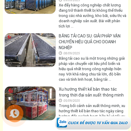
Xe Đẩy Hàng Công Nghiệp Chất
Lượng – Giải Pháp Vận Chuyển Hiệu
Quả Cho Doanh Nghiệp
09/09/2025
Xe đẩy hàng công nghiệp chất lượng
đang trở thành thiết bị không thể thiếu
trong các nhà xưởng, kho bãi, siêu thị và
doanh nghiệp sản xuất. Bài viết phân
tích lợi ...
BĂNG TẢI CAO SU: GIẢI PHÁP VẬN
CHUYỂN HIỆU QUẢ CHO DOANH
NGHIỆP
08/09/2025
Băng tải cao su là một trong những giải
pháp vận chuyển vật liệu phổ biến và
hiệu quả nhất trong công nghiệp hiện
nay. Với khả năng chịu tải lớn, độ bền
cao và tính linh hoạt, băng tải ...
Xu hướng thiết kế bàn thao tác
trong thời đại sản xuất thông minh
05/09/2025
Trong bối cảnh sản xuất thông minh, xu