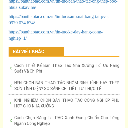
https://banthaotac.com.vn/tin-tuc/ban-thao-tac-ong-thep-boc-
nhua-sukavina/
https://banthaotac.com.vn/tin-tuc/san-xuat-bang-tai-pvc-
0979.034.634/
https://banthaotac.com.vn/tin-tuc/xe-day-hang-cong-
nghiep_1/
BÀI VIẾT KHÁC
Cách Thiết Kế Bàn Thao Tác Nhà Xưởng Tối Ưu Năng
Suất Và Chi Phí
NÊN CHỌN BÀN THAO TÁC NHÔM ĐỊNH HÌNH HAY THÉP
SƠN TĨNH ĐIỆN? SO SÁNH CHI TIẾT TỪ THỰC TẾ
KINH NGHIỆM CHỌN BÀN THAO TÁC CÔNG NGHIỆP PHÙ
HỢP CHO NHÀ XƯỞNG
Cách Chọn Băng Tải PVC Xanh Đúng Chuẩn Cho Từng
Ngành Công Nghiệp