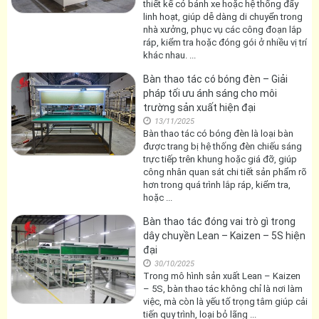
thiết kế có bánh xe hoặc hệ thống đẩy
linh hoạt, giúp dễ dàng di chuyển trong
nhà xưởng, phục vụ các công đoạn lắp
ráp, kiểm tra hoặc đóng gói ở nhiều vị trí
khác nhau. ...
Bàn thao tác có bóng đèn – Giải
pháp tối ưu ánh sáng cho môi
trường sản xuất hiện đại
13/11/2025
Bàn thao tác có bóng đèn là loại bàn
được trang bị hệ thống đèn chiếu sáng
trực tiếp trên khung hoặc giá đỡ, giúp
công nhân quan sát chi tiết sản phẩm rõ
hơn trong quá trình lắp ráp, kiểm tra,
hoặc ...
Bàn thao tác đóng vai trò gì trong
dây chuyền Lean – Kaizen – 5S hiện
đại
30/10/2025
Trong mô hình sản xuất Lean – Kaizen
– 5S, bàn thao tác không chỉ là nơi làm
việc, mà còn là yếu tố trọng tâm giúp cải
tiến quy trình, loại bỏ lãng ...