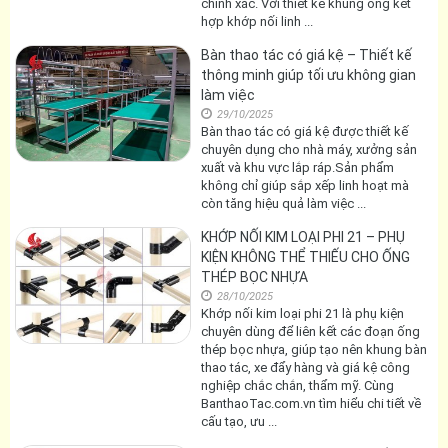
chính xác. Với thiết kế khung ống kết
hợp khớp nối linh ...
Bàn thao tác có giá kệ – Thiết kế
thông minh giúp tối ưu không gian
làm việc
29/10/2025
Bàn thao tác có giá kệ được thiết kế
chuyên dụng cho nhà máy, xưởng sản
xuất và khu vực lắp ráp.Sản phẩm
không chỉ giúp sắp xếp linh hoạt mà
còn tăng hiệu quả làm việc ...
KHỚP NỐI KIM LOẠI PHI 21 – PHỤ
KIỆN KHÔNG THỂ THIẾU CHO ỐNG
THÉP BỌC NHỰA
28/10/2025
Khớp nối kim loại phi 21 là phụ kiện
chuyên dùng để liên kết các đoạn ống
thép bọc nhựa, giúp tạo nên khung bàn
thao tác, xe đẩy hàng và giá kệ công
nghiệp chắc chắn, thẩm mỹ. Cùng
BanthaoTac.com.vn tìm hiểu chi tiết về
cấu tạo, ưu ...