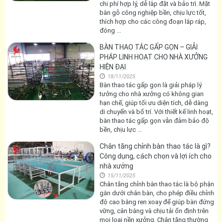
chi phí hợp lý, dễ lắp đặt và bảo trì. Mặt
bàn gỗ công nghiệp bền, chịu lực tốt,
thích hợp cho các công đoạn lắp ráp,
đóng ...
BÀN THAO TÁC GẤP GỌN – GIẢI
PHÁP LINH HOẠT CHO NHÀ XƯỞNG
HIỆN ĐẠI
18/11/2025
Bàn thao tác gấp gọn là giải pháp lý
tưởng cho nhà xưởng có không gian
hạn chế, giúp tối ưu diện tích, dễ dàng
di chuyển và bố trí. Với thiết kế linh hoạt,
bàn thao tác gấp gọn vẫn đảm bảo độ
bền, chịu lực ...
Chân tăng chỉnh bàn thao tác là gì?
Công dụng, cách chọn và lợi ích cho
nhà xưởng
15/11/2025
Chân tăng chỉnh bàn thao tác là bộ phận
gắn dưới chân bàn, cho phép điều chỉnh
độ cao bằng ren xoay để giúp bàn đứng
vững, cân bằng và chịu tải ổn định trên
mọi loại nền xưởng. Chân tăng thường