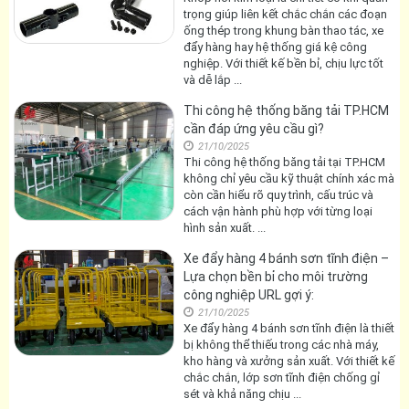
trọng giúp liên kết chắc chắn các đoạn
ống thép trong khung bàn thao tác, xe
đẩy hàng hay hệ thống giá kệ công
nghiệp. Với thiết kế bền bỉ, chịu lực tốt
và dễ lắp ...
Thi công hệ thống băng tải TP.HCM
cần đáp ứng yêu cầu gì?
21/10/2025
Thi công hệ thống băng tải tại TP.HCM
không chỉ yêu cầu kỹ thuật chính xác mà
còn cần hiểu rõ quy trình, cấu trúc và
cách vận hành phù hợp với từng loại
hình sản xuất. ...
Xe đẩy hàng 4 bánh sơn tĩnh điện –
Lựa chọn bền bỉ cho môi trường
công nghiệp URL gợi ý:
21/10/2025
Xe đẩy hàng 4 bánh sơn tĩnh điện là thiết
bị không thể thiếu trong các nhà máy,
kho hàng và xưởng sản xuất. Với thiết kế
chắc chắn, lớp sơn tĩnh điện chống gỉ
sét và khả năng chịu ...