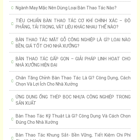
Ngành May Mặc Nên Dùng Loại Bàn Thao Tác Nào?
TIÊU CHUẨN BÀN THAO TÁC CƠ KHÍ CHÍNH XÁC – ĐỘ
PHẲNG, TẢI TRỌNG, VẬT LIỆU KHÁC NHAU THẾ NÀO?
BÀN THAO TÁC MẶT GỖ CÔNG NGHIỆP LÀ GÌ? LOẠI NÀO
BỀN, GIÁ TỐT CHO NHÀ XƯỞNG?
BÀN THAO TÁC GẤP GỌN – GIẢI PHÁP LINH HOẠT CHO
NHÀ XƯỞNG HIỆN ĐẠI
Chân Tăng Chỉnh Bàn Thao Tác Là Gì? Công Dụng, Cách
Chọn Và Lợi Ích Cho Nhà Xưởng
ỨNG DỤNG ỐNG THÉP BỌC NHỰA CÔNG NGHIỆP TRONG
SẢN XUẤT
Bàn Thao Tác Kỹ Thuật Là Gì? Công Dụng Và Cách Chọn
Đúng Cho Nhà Xưởng
Bàn Thao Tác Khung Sắt- Bền Vững, Tiết Kiệm Chi Phí