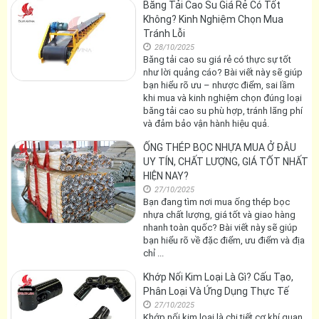
Băng Tải Cao Su Giá Rẻ Có Tốt
Không? Kinh Nghiệm Chọn Mua
Tránh Lỗi
28/10/2025
Băng tải cao su giá rẻ có thực sự tốt
như lời quảng cáo? Bài viết này sẽ giúp
bạn hiểu rõ ưu – nhược điểm, sai lầm
khi mua và kinh nghiệm chọn đúng loại
băng tải cao su phù hợp, tránh lãng phí
và đảm bảo vận hành hiệu quả.
ỐNG THÉP BỌC NHỰA MUA Ở ĐÂU
UY TÍN, CHẤT LƯỢNG, GIÁ TỐT NHẤT
HIỆN NAY?
27/10/2025
Bạn đang tìm nơi mua ống thép bọc
nhựa chất lượng, giá tốt và giao hàng
nhanh toàn quốc? Bài viết này sẽ giúp
bạn hiểu rõ về đặc điểm, ưu điểm và địa
chỉ ...
Khớp Nối Kim Loại Là Gì? Cấu Tạo,
Phân Loại Và Ứng Dụng Thực Tế
27/10/2025
Khớp nối kim loại là chi tiết cơ khí quan