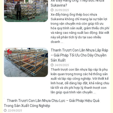
Xe Đẩy Hàng Ống Thép Bọc Nhựa
Sukavina?
26/09/2025
Xe đẩy hàng ống thép bọc nhựa
Sukavina không chỉ mang lại sự tiện lợi
trong vận chuyển mà còn giúp tối ưu
hóa quy trình sản xuất, giảm thiểu chi phí
và nâng cao năng suất lao động. Bài viết
này sẽ phân tích lý do tại sao nhiều
doanh ...
Thanh Trượt Con Lăn Nhựa Lắp Ráp
– Giải Pháp Tối Ưu Cho Dây Chuyền
Sản Xuất
24/09/2025
Thanh trượt con lăn nhựa lắp ráp là phụ
kiện quan trọng trong các hệ thống sản
xuất và lắp ráp công nghiệp. Với thiết kế
linh hoạt, dễ dàng lắp đặt, khả năng chịu
tải tốt và chi phí hợp lý, thanh trượt con
lăn giúp quá trình vận chuyển ...
Thanh Trượt Con Lăn Nhựa Chịu Lực
– Giải Pháp Hiệu Quả Trong Sản
Xuất Công Nghiệp