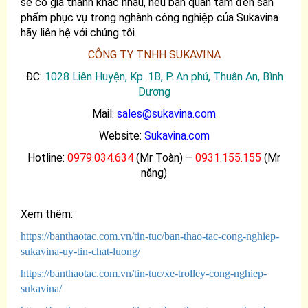
sẽ có giá thành khác nhau, nếu bạn quan tâm đến sản
phẩm phục vụ trong nghành công nghiệp của Sukavina
hãy liên hệ với chúng tôi
CÔNG TY TNHH SUKAVINA
ĐC:
1028 Liên Huyện, Kp. 1B, P. An phú, Thuận An, Bình
Dương
Mail:
sales@sukavina.com
Website:
Sukavina.com
Hotline:
0979.034.634
(Mr Toàn) –
0931.155.155
(Mr
năng)
Xem thêm:
https://banthaotac.com.vn/tin-tuc/ban-thao-tac-cong-nghiep-
sukavina-uy-tin-chat-luong/
https://banthaotac.com.vn/tin-tuc/xe-trolley-cong-nghiep-
sukavina/