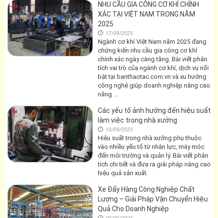
chịu tải cao và thiết kế hiện đại. Bài viết
này sẽ giúp bạn hiểu rõ cấu tạo, ưu điểm
cũng ...
NHU CẦU GIA CÔNG CƠ KHÍ CHÍNH
XÁC TẠI VIỆT NAM TRONG NĂM
2025
17/09/2025
Ngành cơ khí Việt Nam năm 2025 đang
chứng kiến nhu cầu gia công cơ khí
chính xác ngày càng tăng. Bài viết phân
tích vai trò của ngành cơ khí, dịch vụ nổi
bật tại banthaotac.com.vn và xu hướng
công nghệ giúp doanh nghiệp nâng cao
năng ...
Các yếu tố ảnh hưởng đến hiệu suất
làm việc trong nhà xưởng
10/09/2025
Hiệu suất trong nhà xưởng phụ thuộc
vào nhiều yếu tố từ nhân lực, máy móc
đến môi trường và quản lý. Bài viết phân
tích chi tiết và đưa ra giải pháp nâng cao
hiệu quả sản xuất.