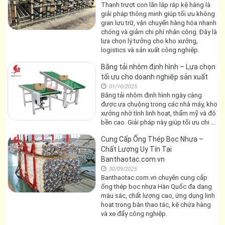
Thanh trượt con lăn lắp ráp kệ hàng là
giải pháp thông minh giúp tối ưu không
gian lưu trữ, vận chuyển hàng hóa nhanh
chóng và giảm chi phí nhân công. Đây là
lựa chọn lý tưởng cho kho xưởng,
logistics và sản xuất công nghiệp.
Băng tải nhôm định hình – Lựa chọn
tối ưu cho doanh nghiệp sản xuất
01/10/2025
Băng tải nhôm định hình ngày càng
được ưa chuộng trong các nhà máy, kho
xưởng nhờ tính linh hoạt, thẩm mỹ và độ
bền cao. Giải pháp này giúp tối ưu chi ...
Cung Cấp Ống Thép Bọc Nhựa –
Chất Lượng Uy Tín Tại
Banthaotac.com.vn
30/09/2025
Banthaotac.com.vn chuyên cung cấp
ống thép bọc nhựa Hàn Quốc đa dạng
màu sắc, chất lượng cao, ứng dụng linh
hoạt trong bàn thao tác, kệ chứa hàng
và xe đẩy công nghiệp.