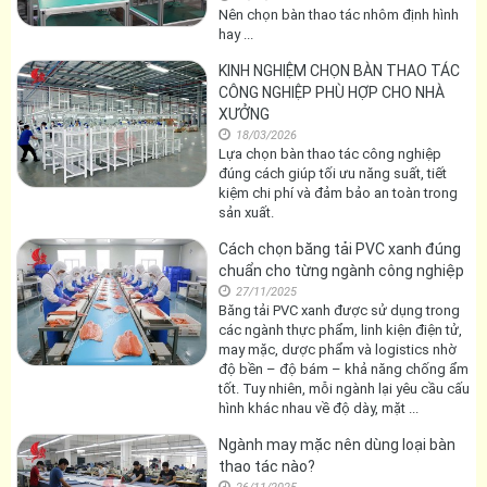
Nên chọn bàn thao tác nhôm định hình
hay ...
KINH NGHIỆM CHỌN BÀN THAO TÁC
CÔNG NGHIỆP PHÙ HỢP CHO NHÀ
XƯỞNG
18/03/2026
Lựa chọn bàn thao tác công nghiệp
đúng cách giúp tối ưu năng suất, tiết
kiệm chi phí và đảm bảo an toàn trong
sản xuất.
Cách chọn băng tải PVC xanh đúng
chuẩn cho từng ngành công nghiệp
27/11/2025
Băng tải PVC xanh được sử dụng trong
các ngành thực phẩm, linh kiện điện tử,
may mặc, dược phẩm và logistics nhờ
độ bền – độ bám – khả năng chống ẩm
tốt. Tuy nhiên, mỗi ngành lại yêu cầu cấu
hình khác nhau về độ dày, mặt ...
Ngành may mặc nên dùng loại bàn
thao tác nào?