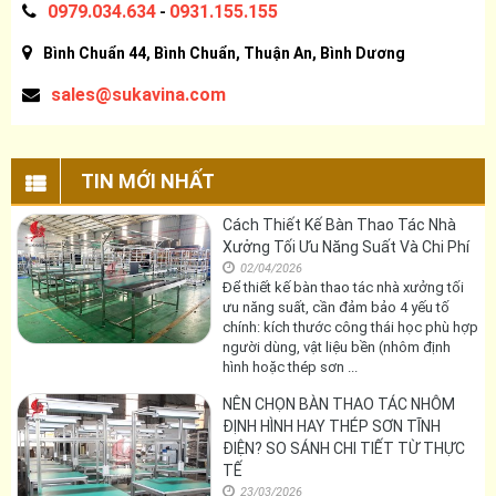
0979.034.634
0931.155.155
-
Bình Chuẩn 44, Bình Chuẩn, Thuận An, Bình Dương
sales@sukavina.com
TIN MỚI NHẤT
Cách Thiết Kế Bàn Thao Tác Nhà
Xưởng Tối Ưu Năng Suất Và Chi Phí
02/04/2026
Để thiết kế bàn thao tác nhà xưởng tối
ưu năng suất, cần đảm bảo 4 yếu tố
chính: kích thước công thái học phù hợp
người dùng, vật liệu bền (nhôm định
hình hoặc thép sơn ...
NÊN CHỌN BÀN THAO TÁC NHÔM
ĐỊNH HÌNH HAY THÉP SƠN TĨNH
ĐIỆN? SO SÁNH CHI TIẾT TỪ THỰC
TẾ
23/03/2026