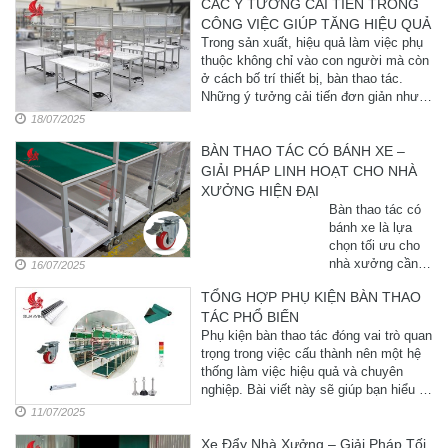
CÁC Ý TƯỞNG CẢI TIẾN TRONG
gian làm việc tại
CÔNG VIỆC GIÚP TĂNG HIỆU QUẢ
các nhà xưởng,
phòng nghiên cứu
Trong sản xuất, hiệu quả làm việc phụ
và dây chuyền
thuộc không chỉ vào con người mà còn
sản ...
ở cách bố trí thiết bị, bàn thao tác.
Những ý tưởng cải tiến đơn giản nhưng
đúng cách sẽ giúp doanh ...
18/07/2025
BÀN THAO TÁC CÓ BÁNH XE –
GIẢI PHÁP LINH HOẠT CHO NHÀ
XƯỞNG HIỆN ĐẠI
Bàn thao tác có
bánh xe là lựa
chọn tối ưu cho
nhà xưởng cần
16/07/2025
sự linh hoạt và di
TỔNG HỢP PHỤ KIỆN BÀN THAO
chuyển dễ dàng.
TÁC PHỔ BIẾN
Sản phẩm được
gia công theo yêu
Phụ kiện bàn thao tác đóng vai trò quan
cầu ...
trọng trong việc cấu thành nên một hệ
thống làm việc hiệu quả và chuyên
nghiệp. Bài viết này sẽ giúp bạn hiểu rõ
...
11/07/2025
Xe Đẩy Nhà Xưởng – Giải Pháp Tối