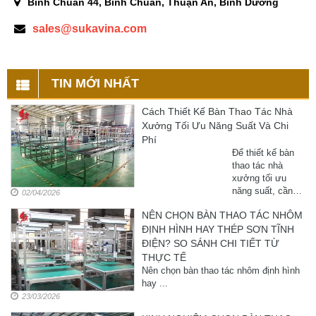
Bình Chuẩn 44, Bình Chuẩn, Thuận An, Bình Dương
sales@sukavina.com
TIN MỚI NHẤT
Cách Thiết Kế Bàn Thao Tác Nhà
Xưởng Tối Ưu Năng Suất Và Chi
Phí
Để thiết kế bàn
thao tác nhà
xưởng tối ưu
năng suất, cần
02/04/2026
đảm bảo 4 yếu tố
NÊN CHỌN BÀN THAO TÁC NHÔM
chính: kích
ĐỊNH HÌNH HAY THÉP SƠN TĨNH
thước công thái
học phù hợp
ĐIỆN? SO SÁNH CHI TIẾT TỪ
người dùng, vật
THỰC TẾ
liệu bền (nhôm
Nên chọn bàn thao tác nhôm định hình
định hình hoặc
hay ...
thép sơn ...
23/03/2026