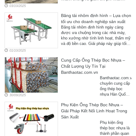
nghiệp hiện ...
công. Đây là lựa chọn lý tưởng cho kho
03/10/2025
xưởng, logistics và sản xuất công
Băng tải nhôm định hình – Lựa chọn
nghiệp.
tối ưu cho doanh nghiệp sản xuất
Băng tải nhôm định hình ngày càng
được ưa chuộng trong các nhà máy,
kho xưởng nhờ tính linh hoạt, thẩm mỹ
và độ bền cao. Giải pháp này giúp tối
ưu chi ...
01/10/2025
Cung Cấp Ống Thép Bọc Nhựa –
Chất Lượng Uy Tín Tại
Banthaotac.com.vn
Banthaotac.com.vn
chuyên cung cấp
ống thép bọc
nhựa Hàn Quốc
30/09/2025
đa dạng màu sắc,
Phụ Kiện Ống Thép Bọc Nhựa –
chất lượng cao,
Giải Pháp Kết Nối Linh Hoạt Trong
ứng dụng linh
hoạt trong bàn
Sản Xuất
thao tác, kệ chứa
Phụ kiện ống
hàng và xe đẩy
thép bọc nhựa là
công nghiệp.
thành phần quan