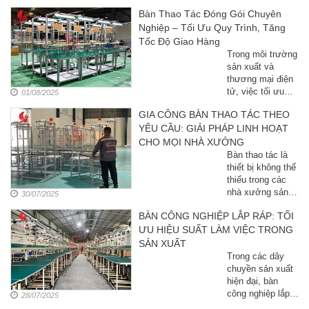
bố trí bàn thao
Bàn Thao Tác Đóng Gói Chuyên
tác. Việc lựa
Nghiệp – Tối Ưu Quy Trình, Tăng
chọn đúng bàn
thao tác công
Tốc Độ Giao Hàng
nghiệp sẽ giúp tối
Trong môi trường
ưu không gian, ...
sản xuất và
thương mại điện
tử, việc tối ưu
01/08/2025
quy trình đóng gói
GIA CÔNG BÀN THAO TÁC THEO
là yếu tố then
YÊU CẦU: GIẢI PHÁP LINH HOẠT
chốt để nâng cao
năng suất. Bàn
CHO MỌI NHÀ XƯỞNG
thao tác đóng gói
Bàn thao tác là
không chỉ ...
thiết bị không thể
thiếu trong các
nhà xưởng sản
30/07/2025
xuất hiện đại. Tuy
BÀN CÔNG NGHIỆP LẮP RÁP: TỐI
nhiên, mỗi mô
ƯU HIỆU SUẤT LÀM VIỆC TRONG
hình sản xuất lại
có đặc thù riêng,
SẢN XUẤT
đòi hỏi việc
Trong các dây
chuyền sản xuất
hiện đại, bàn
công nghiệp lắp
28/07/2025
ráp là một phần