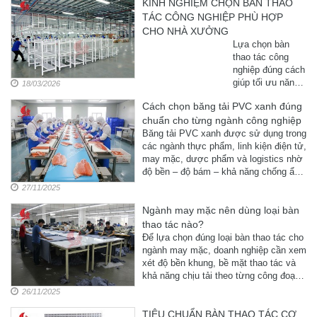
KINH NGHIỆM CHỌN BÀN THAO
TÁC CÔNG NGHIỆP PHÙ HỢP
CHO NHÀ XƯỞNG
Lựa chọn bàn
thao tác công
nghiệp đúng cách
giúp tối ưu năng
18/03/2026
suất, tiết kiệm chi
Cách chọn băng tải PVC xanh đúng
phí và đảm bảo
chuẩn cho từng ngành công nghiệp
an toàn trong sản
xuất.
Băng tải PVC xanh được sử dụng trong
các ngành thực phẩm, linh kiện điện tử,
may mặc, dược phẩm và logistics nhờ
độ bền – độ bám – khả năng chống ẩm
tốt. Tuy nhiên, mỗi ngành lại yêu cầu
27/11/2025
cấu hình khác nhau về độ dày, mặt ...
Ngành may mặc nên dùng loại bàn
thao tác nào?
Để lựa chọn đúng loại bàn thao tác cho
ngành may mặc, doanh nghiệp cần xem
xét độ bền khung, bề mặt thao tác và
khả năng chịu tải theo từng công đoạn
sản xuất. Hiện nay, ba loại bàn được
26/11/2025
sử dụng phổ biến nhất là bàn ...
TIÊU CHUẨN BÀN THAO TÁC CƠ