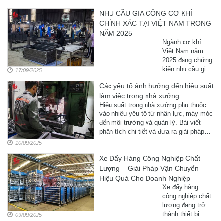
trội, khả năng
NHU CẦU GIA CÔNG CƠ KHÍ
chịu tải cao và
CHÍNH XÁC TẠI VIỆT NAM TRONG
thiết kế hiện đại.
Bài viết này sẽ
NĂM 2025
giúp bạn hiểu rõ
Ngành cơ khí
cấu tạo, ưu điểm
Việt Nam năm
cũng ...
2025 đang chứng
kiến nhu cầu gia
17/09/2025
công cơ khí
Các yếu tố ảnh hưởng đến hiệu suất
chính xác ngày
làm việc trong nhà xưởng
càng tăng. Bài
viết phân tích vai
Hiệu suất trong nhà xưởng phụ thuộc
trò của ngành cơ
vào nhiều yếu tố từ nhân lực, máy móc
khí, dịch vụ nổi
đến môi trường và quản lý. Bài viết
bật tại
phân tích chi tiết và đưa ra giải pháp
banthaotac.com.vn
nâng cao hiệu quả sản xuất.
10/09/2025
và xu hướng
công nghệ giúp
Xe Đẩy Hàng Công Nghiệp Chất
doanh nghiệp
Lượng – Giải Pháp Vận Chuyển
nâng cao năng ...
Hiệu Quả Cho Doanh Nghiệp
Xe đẩy hàng
công nghiệp chất
lượng đang trở
thành thiết bị
09/09/2025