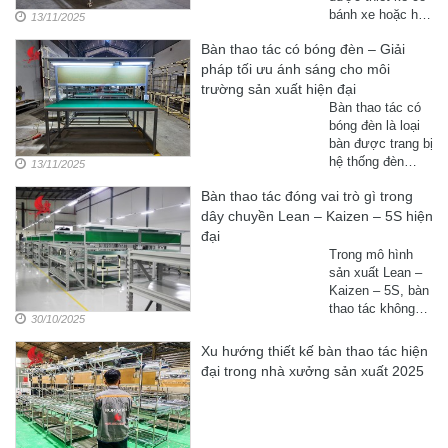
bánh xe hoặc hệ
13/11/2025
thống đẩy linh
Bàn thao tác có bóng đèn – Giải
hoạt, giúp dễ
pháp tối ưu ánh sáng cho môi
dàng di chuyển
trong nhà xưởng,
trường sản xuất hiện đại
phục vụ các công
Bàn thao tác có
đoạn lắp ráp,
bóng đèn là loại
kiểm tra hoặc
bàn được trang bị
đóng gói ở nhiều
hệ thống đèn
13/11/2025
vị trí khác nhau.
chiếu sáng trực
...
Bàn thao tác đóng vai trò gì trong
tiếp trên khung
dây chuyền Lean – Kaizen – 5S hiện
hoặc giá đỡ, giúp
công nhân quan
đại
sát chi tiết sản
Trong mô hình
phẩm rõ hơn
sản xuất Lean –
trong quá trình
Kaizen – 5S, bàn
lắp ráp, kiểm tra,
thao tác không
30/10/2025
hoặc ...
chỉ là nơi làm
việc, mà còn là
Xu hướng thiết kế bàn thao tác hiện
yếu tố trọng tâm
đại trong nhà xưởng sản xuất 2025
giúp cải tiến quy
trình, loại bỏ lãng
...