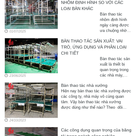
NHÔM ĐỊNH HÌNH SO VỚI CÁC
chuyển, lưu trữ
sản phẩm an
LOẠI BÀN KHÁC
toàn, nhanh
Bàn thao tác
chóng. Sukavina
nhôm định hình
cung cấp xe
ngày càng được
trolley công
ưa chuộng nhờ
01/07/2025
nghiệp chất
nhiều ưu điểm
lượng cao, thiết
BÀN THAO TÁC SẢN XUẤT: VAI
vượt trội so với
kế linh hoạt cho
TRÒ, ỨNG DỤNG VÀ PHÂN LOẠI
các loại bàn
nhiều ngành nghề
khác. Trọng
CHI TIẾT
lượng nhẹ, bền
Bàn thao tác sản
bỉ, thẩm mỹ cao
xuất là thiết bị
và dễ lắp ...
quan trọng trong
các nhà máy,
23/06/2025
giúp tối ưu không
Bàn thao tác nhà xưởng
gian và tăng hiệu
Hiện nay bàn thao tác nhà xưởng được
quả làm việc. Bài
các công ty, nhà máy vô cùng quan
viết sẽ giúp bạn
tâm. Vậy bàn thao tác nhà xưởng
hiểu rõ ...
được dùng như thế nào? Theo dõi
ngay bài viết này
24/10/2023
Các công dụng quan trọng của băng