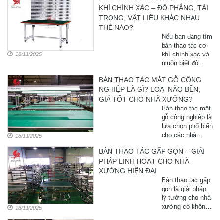
KHÍ CHÍNH XÁC – ĐỘ PHẲNG, TẢI
TRỌNG, VẬT LIỆU KHÁC NHAU
THẾ NÀO?
Nếu bạn đang tìm
bàn thao tác cơ
khí chính xác và
18/11/2025
muốn biết độ
phẳng – tải trọng
BÀN THAO TÁC MẶT GỖ CÔNG
– vật liệu khác
NGHIỆP LÀ GÌ? LOẠI NÀO BỀN,
nhau như thế nào
thì câu trả lời
GIÁ TỐT CHO NHÀ XƯỞNG?
là: đây chính là
Bàn thao tác mặt
ba yếu tố quyết
gỗ công nghiệp là
định khả năng
lựa chọn phổ biến
vận hành ...
cho các nhà
18/11/2025
xưởng nhờ chi
BÀN THAO TÁC GẤP GỌN – GIẢI
phí hợp lý, dễ lắp
PHÁP LINH HOẠT CHO NHÀ
đặt và bảo trì.
Mặt bàn gỗ công
XƯỞNG HIỆN ĐẠI
nghiệp bền, chịu
Bàn thao tác gấp
lực tốt, thích hợp
gọn là giải pháp
cho các công
lý tưởng cho nhà
đoạn lắp ráp,
xưởng có không
18/11/2025
đóng ...
gian hạn chế,