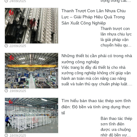
trọng trong các
24/09/2025
này sẽ phân tích
hệ thống sản xuất
lý do tại sao
Thanh Trượt Con Lăn Nhựa Chịu
và lắp ráp công
nhiều doanh ...
Lực – Giải Pháp Hiệu Quả Trong
nghiệp. Với thiết
kế linh hoạt, dễ
Sản Xuất Công Nghiệp
dàng lắp đặt, khả
Thanh trượt con
năng chịu tải tốt
lăn nhựa chịu lực
và chi phí hợp lý,
là giải pháp vận
thanh trượt con
chuyển hiệu quả
22/09/2025
lăn giúp quá trình
trong các hệ
vận chuyển ...
Những thiết bị cần phải có trong nhà
thống sản xuất và
xưởng công nghiệp
kho vận. Với độ
bền cao, khả
Việc trang bị đầy đủ thiết bị cho nhà
năng chịu tải tốt
xưởng công nghiệp không chỉ giúp vận
và lắp đặt linh
hành an toàn mà còn nâng cao năng
hoạt, sản phẩm
suất và tuân thủ quy chuẩn pháp luật.
này ngày càng
Bài viết phân tích chi tiết những thiết bị
19/09/2025
được ứng dụng
quan trọng mà mỗi nhà xưởng cần ...
rộng rãi trong
Tìm hiểu bàn thao tác thép sơn tĩnh
nhiều ngành công
điện: Độ bền và tính ứng dụng thực
nghiệp.
tế
Bàn thao tác thép
sơn tĩnh điện
được ưa chuộng
nhờ độ bền vượt
18/09/2025