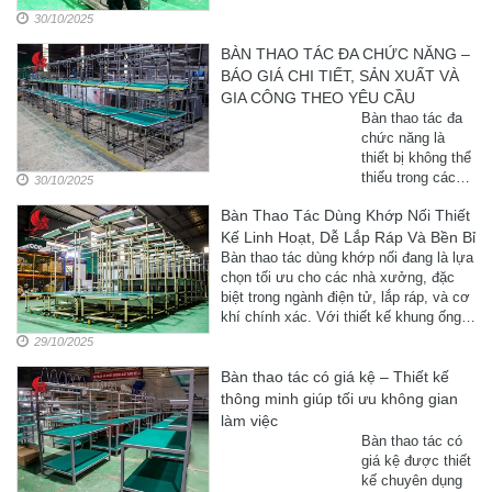
30/10/2025
BÀN THAO TÁC ĐA CHỨC NĂNG –
BÁO GIÁ CHI TIẾT, SẢN XUẤT VÀ
GIA CÔNG THEO YÊU CẦU
Bàn thao tác đa
chức năng là
thiết bị không thể
thiếu trong các
30/10/2025
nhà máy, khu
Bàn Thao Tác Dùng Khớp Nối Thiết
công nghiệp, dây
Kế Linh Hoạt, Dễ Lắp Ráp Và Bền Bỉ
chuyền lắp ráp.
Với khả năng tùy
Bàn thao tác dùng khớp nối đang là lựa
biến cao và thiết
chọn tối ưu cho các nhà xưởng, đặc
kế hiện đại, loại
biệt trong ngành điện tử, lắp ráp, và cơ
bàn này ...
khí chính xác. Với thiết kế khung ống
kết hợp khớp nối linh ...
29/10/2025
Bàn thao tác có giá kệ – Thiết kế
thông minh giúp tối ưu không gian
làm việc
Bàn thao tác có
giá kệ được thiết
kế chuyên dụng