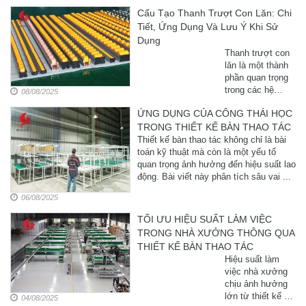
nhẹ, trơn tru và
Cấu Tạo Thanh Trượt Con Lăn: Chi
tiết kiệm chi phí
Tiết, Ứng Dụng Và Lưu Ý Khi Sử
cho các nhà
xưởng, kho hàng.
Dụng
Với ...
Thanh trượt con
lăn là một thành
phần quan trọng
trong các hệ
08/08/2025
thống cơ khí, đặc
ỨNG DỤNG CỦA CÔNG THÁI HỌC
biệt trong các
TRONG THIẾT KẾ BÀN THAO TÁC
thiết bị như bàn
thao tác, băng
Thiết kế bàn thao tác không chỉ là bài
tải, kệ để hàng,
toán kỹ thuật mà còn là một yếu tố
xe đẩy hàng.
quan trọng ảnh hưởng đến hiệu suất lao
Chức ...
động. Bài viết này phân tích sâu vai ...
06/08/2025
TỐI ƯU HIỆU SUẤT LÀM VIỆC
TRONG NHÀ XƯỞNG THÔNG QUA
THIẾT KẾ BÀN THAO TÁC
Hiệu suất làm
việc nhà xưởng
chịu ảnh hưởng
lớn từ thiết kế và
04/08/2025