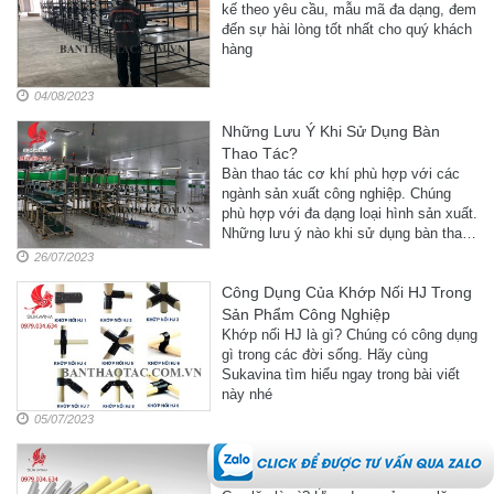
kế theo yêu cầu, mẫu mã đa dạng, đem
đến sự hài lòng tốt nhất cho quý khách
hàng
04/08/2023
Những Lưu Ý Khi Sử Dụng Bàn
Thao Tác?
Bàn thao tác cơ khí phù hợp với các
ngành sản xuất công nghiệp. Chúng
phù hợp với đa dạng loại hình sản xuất.
Những lưu ý nào khi sử dụng bàn thao
tác? Hãy cùng Sukavina tìm hiểu ngay
26/07/2023
trong bài viết này
Công Dụng Của Khớp Nối HJ Trong
Sản Phẩm Công Nghiệp
Khớp nối HJ là gì? Chúng có công dụng
gì trong các đời sống. Hãy cùng
Sukavina tìm hiểu ngay trong bài viết
này nhé
05/07/2023
Con Lăn Là Gì? Ứng Dụng Con Lăn
Trong Hệ Thống Băng Tải