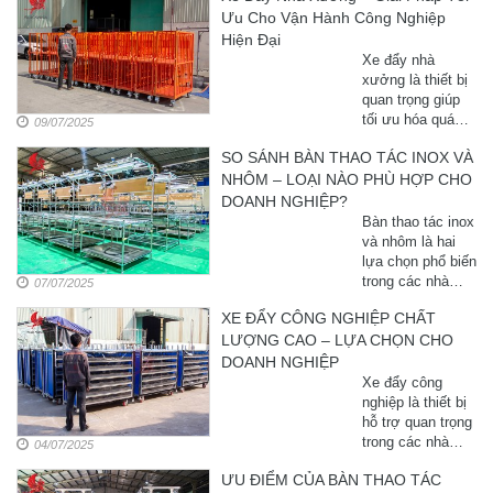
Ưu Cho Vận Hành Công Nghiệp
Hiện Đại
Xe đẩy nhà
xưởng là thiết bị
quan trọng giúp
tối ưu hóa quá
09/07/2025
trình vận chuyển
SO SÁNH BÀN THAO TÁC INOX VÀ
hàng hóa trong
NHÔM – LOẠI NÀO PHÙ HỢP CHO
môi trường công
nghiệp. Với thiết
DOANH NGHIỆP?
kế chắc ...
Bàn thao tác inox
và nhôm là hai
lựa chọn phổ biến
trong các nhà
07/07/2025
máy, xưởng sản
XE ĐẨY CÔNG NGHIỆP CHẤT
xuất hiện nay.
LƯỢNG CAO – LỰA CHỌN CHO
Mỗi loại có những
ưu, nhược điểm
DOANH NGHIỆP
riêng phù hợp với
Xe đẩy công
từng ...
nghiệp là thiết bị
hỗ trợ quan trọng
trong các nhà
04/07/2025
máy sản xuất,
ƯU ĐIỂM CỦA BÀN THAO TÁC
giúp tối ưu vận