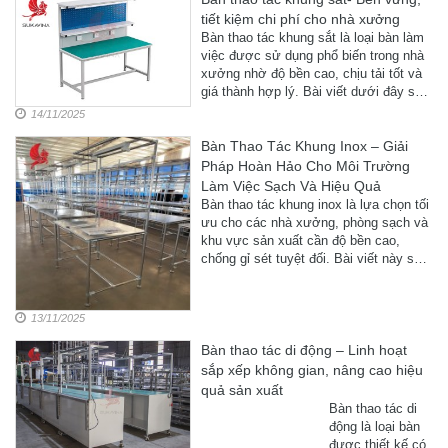
hiện các thao tác
...
tiết kiệm chi phí cho nhà xưởng
kỹ thuật chính
xác, khoa học và
Bàn thao tác khung sắt là loại bàn làm
an toàn hơn. Bài
việc được sử dụng phổ biến trong nhà
viết này sẽ giúp
xưởng nhờ độ bền cao, chịu tải tốt và
bạn hiểu rõ cấu
giá thành hợp lý. Bài viết dưới đây sẽ
tạo, vai trò, các
giúp bạn hiểu rõ đặc điểm, cấu tạo, ưu
14/11/2025
...
điểm, ứng dụng ...
Bàn Thao Tác Khung Inox – Giải
Pháp Hoàn Hảo Cho Môi Trường
Làm Việc Sạch Và Hiệu Quả
Bàn thao tác khung inox là lựa chọn tối
ưu cho các nhà xưởng, phòng sạch và
khu vực sản xuất cần độ bền cao,
chống gỉ sét tuyệt đối. Bài viết này sẽ
giúp bạn hiểu rõ cấu tạo, ưu điểm, ứng
dụng thực tế và lý do ...
13/11/2025
Bàn thao tác di động – Linh hoạt
sắp xếp không gian, nâng cao hiệu
quả sản xuất
Bàn thao tác di
động là loại bàn
được thiết kế có