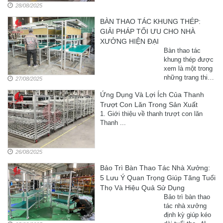
28/08/2025
BÀN THAO TÁC KHUNG THÉP:
GIẢI PHÁP TỐI ƯU CHO NHÀ
XƯỞNG HIỆN ĐẠI
Bàn thao tác
khung thép được
xem là một trong
những trang thiết
27/08/2025
bị quan trọng
Ứng Dụng Và Lợi Ích Của Thanh
trong sản xuất,
Trượt Con Lăn Trong Sản Xuất
giúp nâng cao
hiệu quả làm
1. Giới thiệu về thanh trượt con lăn
việc, đảm bảo
Thanh ...
tính ổn định và độ
bền cao. Bài viết
này sẽ phân tích
26/08/2025
chi tiết cấu tạo,
ưu điểm, ứng
Bảo Trì Bàn Thao Tác Nhà Xưởng:
dụng và lý do ...
5 Lưu Ý Quan Trọng Giúp Tăng Tuổi
Thọ Và Hiệu Quả Sử Dụng
Bảo trì bàn thao
tác nhà xưởng
định kỳ giúp kéo