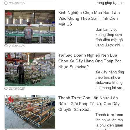
trọng giúp tạo nên
30/09/2025
các sản phẩm
Kinh Nghiệm Chọn Mua Bàn Làm
công nghiệp như
Việc Khung Thép Sơn Tĩnh Điện
bàn thao tác, kệ
chứa hàng, xe
Mặt Gỗ
đẩy. Sukavina
Bàn làm việc
cung cấp đa dạng
khung thép sơn
phụ kiện chất
tĩnh điện mặt gỗ
lượng, đáp ứng
đang được nhiều
29/09/2025
mọi nhu cầu lắp
doanh nghiệp và
ráp.
Tại Sao Doanh Nghiệp Nên Lựa
cá nhân lựa chọn
Chọn Xe Đẩy Hàng Ống Thép Bọc
nhờ độ bền, tính
thẩm mỹ và khả
Nhựa Sukavina?
năng ứng dụng
Xe đẩy hàng ống
linh hoạt. Bài viết
thép bọc nhựa
này sẽ chia sẻ
Sukavina không
kinh nghiệm chọn
chỉ mang lại sự
26/09/2025
mua bàn làm việc
tiện lợi trong vận
khung thép sơn
Thanh Trượt Con Lăn Nhựa Lắp
chuyển mà còn
tĩnh điện để ...
Ráp – Giải Pháp Tối Ưu Cho Dây
giúp tối ưu hóa
quy trình sản
Chuyền Sản Xuất
xuất, giảm thiểu
Thanh trượt con
chi phí và nâng
lăn nhựa lắp ráp
cao năng suất lao
là phụ kiện quan
động. Bài viết