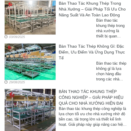
Bàn Thao Tác Khung Thép Trong
thẩm mỹ, đáp
Nhà Xưởng – Giải Pháp Tối Ưu Cho
ứng nhu cầu lắp
ráp, kiểm tra,
Năng Suất Và An Toàn Lao Động
đóng gói trong
Bàn thao tác
nhiều ngành công
khung thép trong
nghiệp. Đây là
nhà xưởng là
giải pháp tối ưu
thiết bị quan
03/09/2025
giúp doanh
trọng, hỗ trợ công
nghiệp nâng ...
Bàn Thao Tác Thép Không Gỉ: Đặc
nhân làm việc
Điểm, Ưu Điểm Và Ứng Dụng Thực
hiệu quả và an
toàn. Với kết cấu
Tế
vững chắc, bàn
Bàn thao tác thép
thao tác này phù
không gỉ là lựa
hợp cho nhiều ...
chọn hàng đầu
trong các nhà
29/08/2025
xưởng, phòng thí
nghiệm và khu
BÀN THAO TÁC KHUNG THÉP
vực sản xuất cần
CÔNG NGHIỆP – GIẢI PHÁP HIỆU
môi trường sạch
QUẢ CHO NHÀ XƯỞNG HIỆN ĐẠI
sẽ, an toàn và
Bàn thao tác khung thép công nghiệp là
bền bỉ. Cùng tìm
lựa chọn tối ưu cho nhà xưởng nhờ độ
hiểu ...
bền cao, tải trọng lớn và thiết kế linh
hoạt. Giải pháp này giúp nâng cao hiệu
quả sản xuất, tạo không gian ...