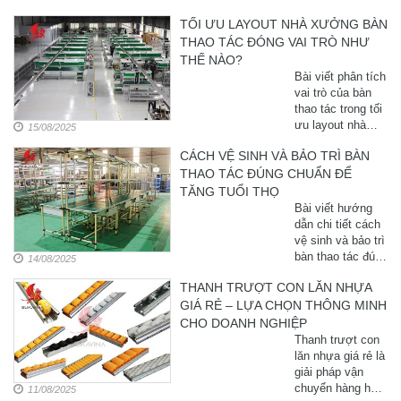
TỐI ƯU LAYOUT NHÀ XƯỞNG BÀN
THAO TÁC ĐÓNG VAI TRÒ NHƯ
THẾ NÀO?
Bài viết phân tích
vai trò của bàn
thao tác trong tối
ưu layout nhà
15/08/2025
xưởng, từ bố trí
CÁCH VỆ SINH VÀ BẢO TRÌ BÀN
hợp lý, thiết kế
THAO TÁC ĐÚNG CHUẨN ĐỂ
chuẩn công thái
học đến linh hoạt
TĂNG TUỔI THỌ
cho các ...
Bài viết hướng
dẫn chi tiết cách
vệ sinh và bảo trì
bàn thao tác đúng
14/08/2025
chuẩn, giúp duy
THANH TRƯỢT CON LĂN NHỰA
trì hiệu suất, kéo
GIÁ RẺ – LỰA CHỌN THÔNG MINH
dài tuổi thọ và ...
CHO DOANH NGHIỆP
Thanh trượt con
lăn nhựa giá rẻ là
giải pháp vận
chuyển hàng hóa
11/08/2025