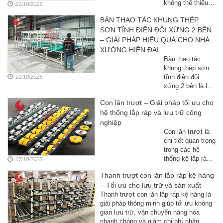
không thể thiếu
21/10/2025
trong các nhà
BÀN THAO TÁC KHUNG THÉP
máy, kho hàng và
SƠN TĨNH ĐIỆN ĐỐI XỨNG 2 BÊN
xưởng sản xuất.
Với thiết kế chắc
– GIẢI PHÁP HIỆU QUẢ CHO NHÀ
chắn, lớp sơn
XƯỞNG HIỆN ĐẠI
tĩnh điện chống gỉ
Bàn thao tác
sét và khả năng
khung thép sơn
chịu ...
tĩnh điện đối
21/10/2025
xứng 2 bên là lựa
chọn lý tưởng
Con lăn trượt – Giải pháp tối ưu cho
cho các nhà
hệ thống lắp ráp và lưu trữ công
xưởng hiện đại,
giúp tối ưu không
nghiệp
gian và nâng cao
Con lăn trượt là
năng suất làm
chi tiết quan trọng
việc. ...
trong các hệ
thống kệ lắp ráp,
07/10/2025
băng tải và kho
Thanh trượt con lăn lắp ráp kệ hàng
hàng. Cùng
– Tối ưu cho lưu trữ và sản xuất
banthaotac.com.vn
tìm hiểu cấu tạo,
Thanh trượt con lăn lắp ráp kệ hàng là
ưu điểm và ứng
giải pháp thông minh giúp tối ưu không
dụng của con lăn
gian lưu trữ, vận chuyển hàng hóa
trượt trong công
nhanh chóng và giảm chi phí nhân