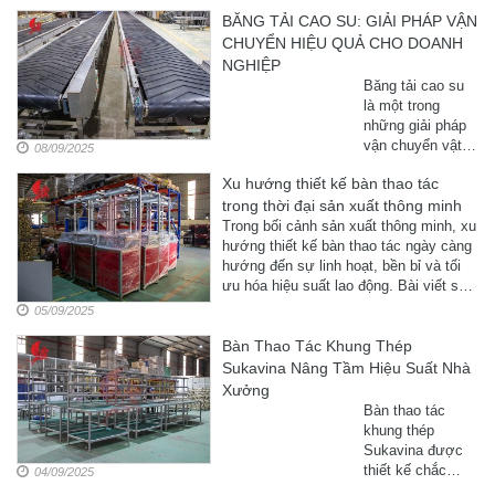
không thể thiếu
BĂNG TẢI CAO SU: GIẢI PHÁP VẬN
trong các nhà
CHUYỂN HIỆU QUẢ CHO DOANH
xưởng, kho bãi,
siêu thị và doanh
NGHIỆP
nghiệp sản xuất.
Băng tải cao su
Bài viết phân tích
là một trong
lợi ...
những giải pháp
vận chuyển vật
08/09/2025
liệu phổ biến và
Xu hướng thiết kế bàn thao tác
hiệu quả nhất
trong thời đại sản xuất thông minh
trong công nghiệp
hiện nay. Với khả
Trong bối cảnh sản xuất thông minh, xu
năng chịu tải lớn,
hướng thiết kế bàn thao tác ngày càng
độ bền cao và
hướng đến sự linh hoạt, bền bỉ và tối
tính linh hoạt,
ưu hóa hiệu suất lao động. Bài viết sẽ
băng tải ...
phân tích chi ...
05/09/2025
Bàn Thao Tác Khung Thép
Sukavina Nâng Tầm Hiệu Suất Nhà
Xưởng
Bàn thao tác
khung thép
Sukavina được
thiết kế chắc
04/09/2025
chắn, linh hoạt và