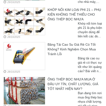
cho nhà máy,
29/10/2025
xưởng sản xuất
KHỚP NỐI KIM LOẠI PHI 21 – PHỤ
và khu vực lắp
KIỆN KHÔNG THỂ THIẾU CHO
ráp.Sản phẩm
không chỉ giúp
ỐNG THÉP BỌC NHỰA
sắp xếp linh hoạt
Khớp nối kim loại
mà còn tăng hiệu
phi 21 là phụ kiện
quả làm việc ...
chuyên dùng để
liên kết các đoạn
28/10/2025
ống thép bọc
Băng Tải Cao Su Giá Rẻ Có Tốt
nhựa, giúp tạo
Không? Kinh Nghiệm Chọn Mua
nên khung bàn
thao tác, xe đẩy
Tránh Lỗi
hàng và giá kệ
Băng tải cao su
công nghiệp chắc
giá rẻ có thực sự
chắn, thẩm mỹ.
tốt như lời quảng
Cùng
cáo? Bài viết này
28/10/2025
BanthaoTac.com.vn
sẽ giúp bạn hiểu
tìm hiểu chi tiết
ỐNG THÉP BỌC NHỰA MUA Ở
rõ ưu – nhược
về cấu tạo, ưu ...
ĐÂU UY TÍN, CHẤT LƯỢNG, GIÁ
điểm, sai lầm khi
mua và kinh
TỐT NHẤT HIỆN NAY?
nghiệm chọn
Bạn đang tìm nơi
đúng loại băng tải
mua ống thép bọc
cao su phù hợp,
nhựa chất lượng,
tránh lãng phí và
giá tốt và giao