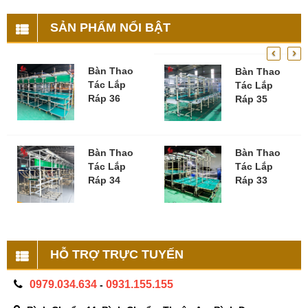
SẢN PHẨM NỔI BẬT
‹
›
Bàn Thao
Bàn Thao
Tác Lắp
Tác Lắp
Ráp 36
Ráp 35
Bàn Thao
Bàn Thao
Tác Lắp
Tác Lắp
Ráp 34
Ráp 33
HỖ TRỢ TRỰC TUYẾN
0979.034.634
0931.155.155
-