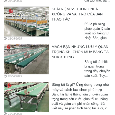
dài tuổi thọ, đảm
25/08/2025
bảo an toàn và
KHÁI NIỆM 5S TRONG NHÀ
duy trì hiệu suất
XƯỞNG VÀ VAI TRÒ CỦA BÀN
làm việc ổn định
cho công nhân.
THAO TÁC
Đây là yếu ...
5S là phương
pháp quản lý sản
xuất nổi tiếng từ
Nhật Bản, giúp
21/08/2025
doanh nghiệp tối
MÁCH BẠN NHỮNG LƯU Ý QUAN
ưu không gian
TRỌNG KHI CHỌN MUA BĂNG TẢI
làm việc, nâng
cao năng suất và
NHÀ XƯỞNG
đảm bảo an toàn.
Băng tải là thiết
Trong đó,
bị quan trọng
trong dây chuyền
sản xuất. Tuy
20/08/2025
nhiên, để chọn
Băng tải là gì? Ứng dụng trong nhà
mua băng tải phù
máy và cách lựa chọn phù hợp
hợp và tránh lãng
phí chi phí, doanh
Băng tải là hệ thống vận chuyển quan
nghiệp cần nắm
trọng trong sản xuất, giúp tối ưu năng
rõ những lưu ý
suất và giảm chi phí nhân công. Bài
quan ...
viết này sẽ phân tích băng tải là gì, các
ứng dụng trong nhà ...
19/08/2025