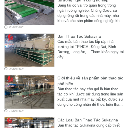
tải trong ngành công nghiệp
Băng tải có vai trò quan trọng trong
ngành công nghiệp. Chúng được sử
dụng rộng rãi trong các nhà máy, nhà
kho và các sản phẩm công nghiệp khác
nhằm giúp di chuyển sản phẩm một
28/09/2023
cách nhanh chóng và hiệu quả
Bàn Thao Tác Sukavina
Các mẫu bàn thao tác lắp ráp nhà
xưởng tại TP.HCM, Đồng Nai, Bình
Dương, Long An,... Tham khảo ngay tại
đây
28/08/2023
Giới thiệu về sản phẩm bàn thao tác
phổ biến
Bàn thao tác hay còn gọi là bàn thao
tác cơ khí được sử dụng trong line sản
xuất của một nhà máy bất kỳ, được sử
dụng cho công nhân để thực hiện thao
tác các công đoạn tạo ra sản phẩm
17/08/2023
cuối cùng
Các Loại Bàn Thao Tác Sukavina
Bàn thao tác Sukavina cung cấp thiết