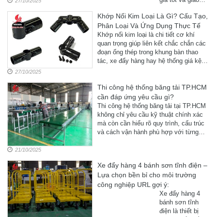
27/10/2025
đảm bảo vận
hàng nhanh toàn
hành hiệu quả.
Khớp Nối Kim Loại Là Gì? Cấu Tạo,
quốc? Bài viết
Phân Loại Và Ứng Dụng Thực Tế
này sẽ giúp bạn
hiểu rõ về đặc
Khớp nối kim loại là chi tiết cơ khí
điểm, ưu điểm và
quan trọng giúp liên kết chắc chắn các
địa chỉ ...
đoạn ống thép trong khung bàn thao
tác, xe đẩy hàng hay hệ thống giá kệ
công nghiệp. Với thiết kế bền bỉ, chịu
27/10/2025
lực tốt và dễ lắp ...
Thi công hệ thống băng tải TP.HCM
cần đáp ứng yêu cầu gì?
Thi công hệ thống băng tải tại TP.HCM
không chỉ yêu cầu kỹ thuật chính xác
mà còn cần hiểu rõ quy trình, cấu trúc
và cách vận hành phù hợp với từng
loại hình sản xuất. ...
21/10/2025
Xe đẩy hàng 4 bánh sơn tĩnh điện –
Lựa chọn bền bỉ cho môi trường
công nghiệp URL gợi ý:
Xe đẩy hàng 4
bánh sơn tĩnh
điện là thiết bị