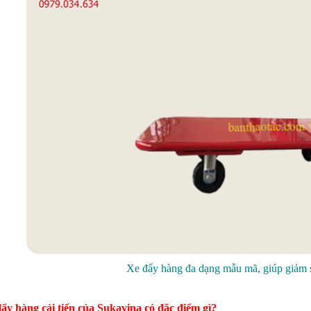
Xe đẩy hàng đa dạng mẫu mã, giúp giảm s
đẩy hàng cải tiến của Sukavina có đặc điểm gì?