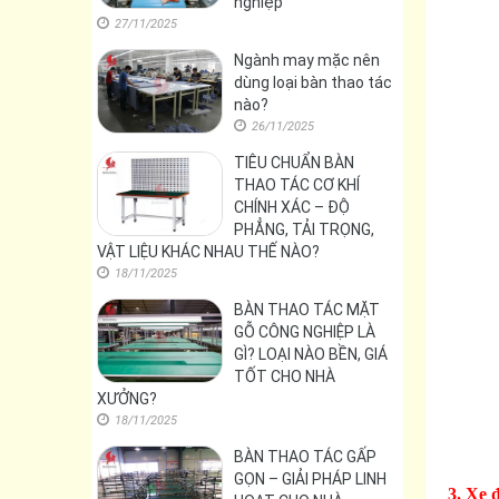
nghiệp
27/11/2025
Ngành may mặc nên
dùng loại bàn thao tác
nào?
26/11/2025
TIÊU CHUẨN BÀN
THAO TÁC CƠ KHÍ
CHÍNH XÁC – ĐỘ
PHẲNG, TẢI TRỌNG,
VẬT LIỆU KHÁC NHAU THẾ NÀO?
18/11/2025
BÀN THAO TÁC MẶT
GỖ CÔNG NGHIỆP LÀ
GÌ? LOẠI NÀO BỀN, GIÁ
TỐT CHO NHÀ
XƯỞNG?
18/11/2025
BÀN THAO TÁC GẤP
GỌN – GIẢI PHÁP LINH
3. Xe 