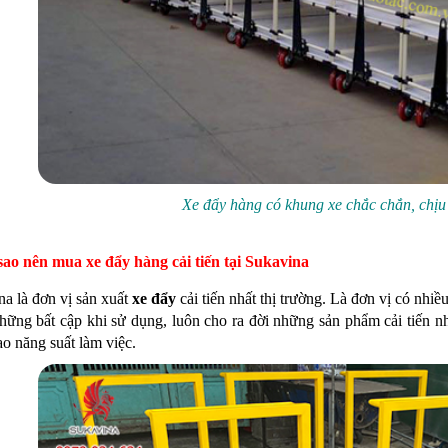
Xe đẩy hàng có khung xe chắc chắn, chịu 
 sao nên mua xe đẩy hàng cải tiến tại Sukavina
na là đơn vị sản xuất
xe đẩy
cải tiến nhất thị trường. Là đơn vị có nhi
ững bất cập khi sử dụng, luôn cho ra đời những sản phẩm cải tiến nhấ
o năng suất làm việc.