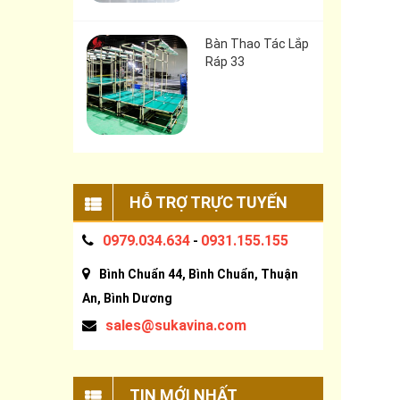
Bàn Thao Tác Lắp
Ráp 33
HỖ TRỢ TRỰC TUYẾN
0979.034.634
0931.155.155
-
Bình Chuẩn 44, Bình Chuẩn, Thuận
An, Bình Dương
sales@sukavina.com
TIN MỚI NHẤT