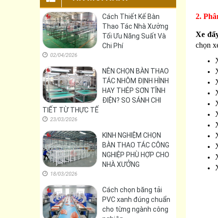
2. Phâ
Cách Thiết Kế Bàn
Thao Tác Nhà Xưởng
Xe đẩ
Tối Ưu Năng Suất Và
chọn x
Chi Phí
02/04/2026
NÊN CHỌN BÀN THAO
TÁC NHÔM ĐỊNH HÌNH
HAY THÉP SƠN TĨNH
ĐIỆN? SO SÁNH CHI
TIẾT TỪ THỰC TẾ
23/03/2026
KINH NGHIỆM CHỌN
BÀN THAO TÁC CÔNG
NGHIỆP PHÙ HỢP CHO
NHÀ XƯỞNG
18/03/2026
Cách chọn băng tải
PVC xanh đúng chuẩn
cho từng ngành công