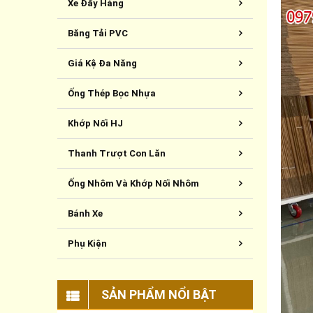
Xe Đẩy Hàng
Băng Tải PVC
Giá Kệ Đa Năng
Ống Thép Bọc Nhựa
Khớp Nối HJ
Thanh Trượt Con Lăn
Ống Nhôm Và Khớp Nối Nhôm
Bánh Xe
Phụ Kiện
SẢN PHẨM NỔI BẬT