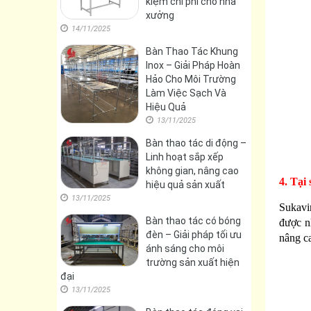
kiệm chi phí cho nhà
xưởng
14/11/2025
Bàn Thao Tác Khung
Inox – Giải Pháp Hoàn
Hảo Cho Môi Trường
Làm Việc Sạch Và
Hiệu Quả
13/11/2025
Bàn thao tác di động –
Linh hoạt sắp xếp
không gian, nâng cao
4. Tại
hiệu quả sản xuất
13/11/2025
Sukavi
Bàn thao tác có bóng
được nh
đèn – Giải pháp tối ưu
nâng ca
ánh sáng cho môi
trường sản xuất hiện
đại
13/11/2025