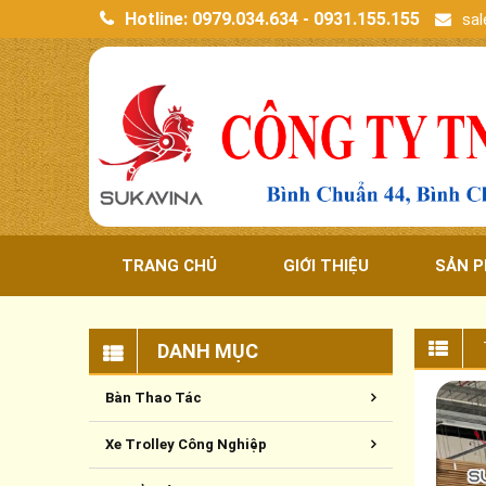
Hotline:
0979.034.634 - 0931.155.155
sa
TRANG CHỦ
GIỚI THIỆU
SẢN 
DANH MỤC
Bàn Thao Tác
Xe Trolley Công Nghiệp