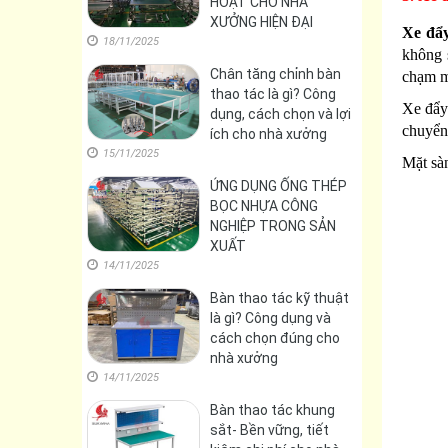
HOẠT CHO NHÀ
XƯỞNG HIỆN ĐẠI
Xe đẩ
18/11/2025
không s
Chân tăng chỉnh bàn
chạm mạ
thao tác là gì? Công
Xe đẩy
dụng, cách chọn và lợi
chuyển 
ích cho nhà xưởng
15/11/2025
Mặt sàn
ỨNG DỤNG ỐNG THÉP
BỌC NHỰA CÔNG
NGHIỆP TRONG SẢN
XUẤT
14/11/2025
Bàn thao tác kỹ thuật
là gì? Công dụng và
cách chọn đúng cho
nhà xưởng
14/11/2025
Bàn thao tác khung
sắt- Bền vững, tiết