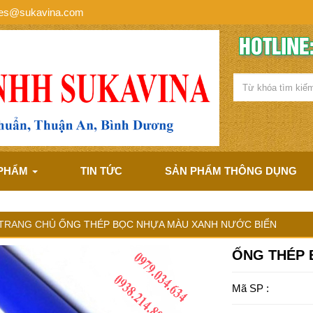
les@sukavina.com
HOTLINE:
 PHẨM
TIN TỨC
SẢN PHẨM THÔNG DỤNG
TRANG CHỦ
ỐNG THÉP BỌC NHỰA MÀU XANH NƯỚC BIỂN
ỐNG THÉP 
Mã SP :