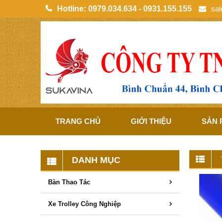
Hotline:
0979.034.634 - 0931.155.155
sa
TRANG CHỦ
GIỚI THIỆU
SẢN
DANH MỤC
Bàn Thao Tác
Xe Trolley Công Nghiệp