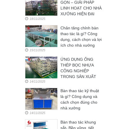
GỌN – GIẢI PHÁP
LINH HOẠT CHO NHÀ
XƯỞNG HIỆN ĐẠI
18/11/2025
Chân tăng chỉnh bàn
thao tác là gì? Công
dụng, cách chọn và lợi
ích cho nhà xưởng
15/11/2025
ỨNG DỤNG ỐNG
THÉP BỌC NHỰA
CÔNG NGHIỆP
TRONG SẢN XUẤT
14/11/2025
Bàn thao tác kỹ thuật
là gì? Công dụng và
cách chọn đúng cho
nhà xưởng
14/11/2025
Bàn thao tác khung
sắt- Bền vững, tiết