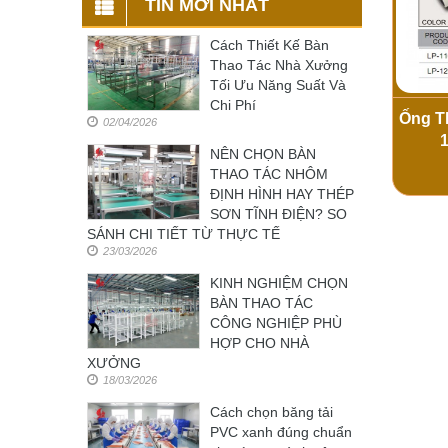
TIN MỚI NHẤT
Cách Thiết Kế Bàn
Thao Tác Nhà Xưởng
Tối Ưu Năng Suất Và
Chi Phí
Ống T
02/04/2026
1
NÊN CHỌN BÀN
THAO TÁC NHÔM
ĐỊNH HÌNH HAY THÉP
SƠN TĨNH ĐIỆN? SO
SÁNH CHI TIẾT TỪ THỰC TẾ
23/03/2026
KINH NGHIỆM CHỌN
BÀN THAO TÁC
CÔNG NGHIỆP PHÙ
HỢP CHO NHÀ
XƯỞNG
18/03/2026
Cách chọn băng tải
PVC xanh đúng chuẩn